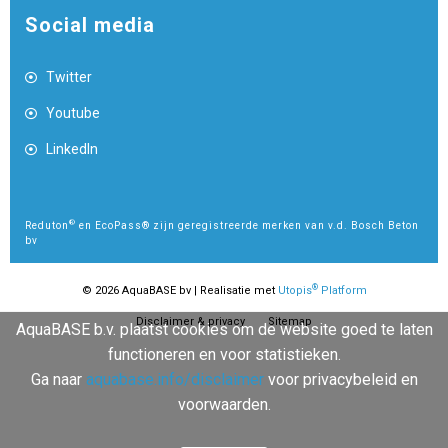
Social media
Twitter
Youtube
LinkedIn
®
Reduton
en EcoPass® zijn geregistreerde merken van v.d. Bosch Beton
bv
®
© 2026 AquaBASE bv | Realisatie met
Utopis
Platform
Disclaimer & privacy
Sitemap
AquaBASE b.v. plaatst cookies om de website goed te laten
functioneren en voor statistieken.
Ga naar
aquabase.info/disclaimer
voor privacybeleid en
voorwaarden.