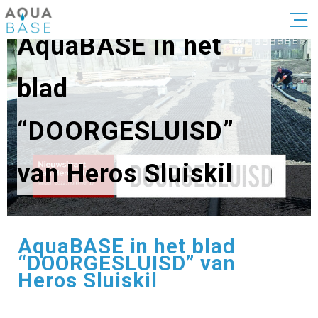
AquaBASE in het
blad
“DOORGESLUISD”
van Heros Sluiskil
AquaBASE in het blad
“DOORGESLUISD” van
Heros Sluiskil