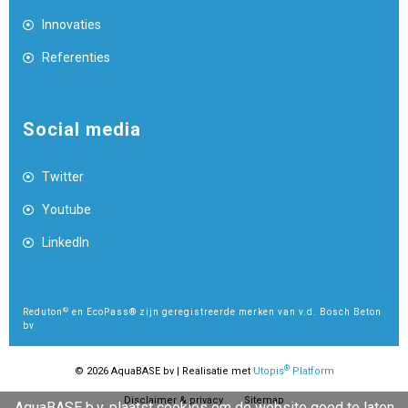
Innovaties
Referenties
Social media
Twitter
Youtube
LinkedIn
®
Reduton
en EcoPass® zijn geregistreerde merken van v.d. Bosch Beton
bv
®
© 2026 AquaBASE bv | Realisatie met
Utopis
Platform
Disclaimer & privacy
Sitemap
AquaBASE b.v. plaatst cookies om de website goed te laten